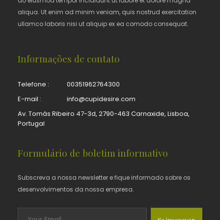
do eiusmod tempor incididunt ut labore et dolore magna
aliqua. Ut enim ad minim veniam, quis nostrud exercitation
ullamco laboris nisi ut aliquip ex ea comodo consequat.
Informações de contato
Telefone :
00351962764300
E-mail :
info@cupidesire.com
Av. Tomás Ribeiro 47-3d, 2790-463 Carnaxide, Lisboa,
Portugal
Formulário de boletim informativo
Subscreva a nossa newsletter e fique informado sobre os
desenvolvimentos da nossa empresa.